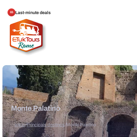
Last-minute deals
65
Monte Palatino
Início
/
Principais destinos
/
Monte Palatino