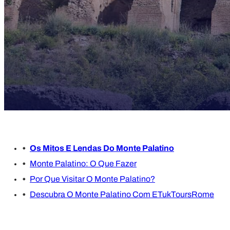
Os Mitos E Lendas Do Monte Palatino
Monte Palatino: O Que Fazer
Por Que Visitar O Monte Palatino?
Descubra O Monte Palatino Com ETukToursRome