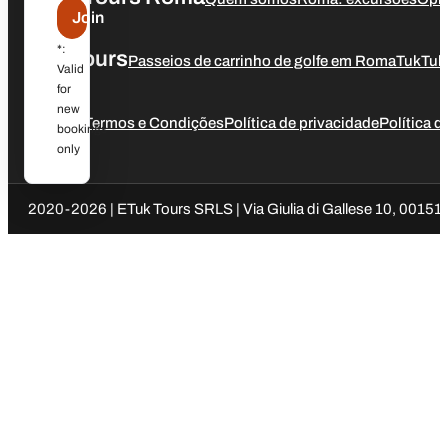
Join
*:
Our Tours
Passeios de carrinho de golfe em Roma
TukTuk
Valid
for
new
Legal
Termos e Condições
Política de privacidade
Política 
bookings
only
2020-2026 | ETuk Tours SRLS | Via Giulia di Gallese 10, 00151