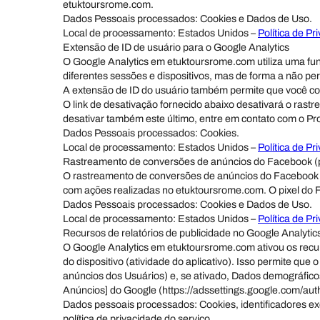
etuktoursrome.com.
Dados Pessoais processados: Cookies e Dados de Uso.
Local de processamento: Estados Unidos –
Política de Pr
Extensão de ID de usuário para o Google Analytics
O Google Analytics em etuktoursrome.com utiliza uma fun
diferentes sessões e dispositivos, mas de forma a não pe
A extensão de ID do usuário também permite que você co
O link de desativação fornecido abaixo desativará o rastr
desativar também este último, entre em contato com o Pro
Dados Pessoais processados: Cookies.
Local de processamento: Estados Unidos –
Política de Pr
Rastreamento de conversões de anúncios do Facebook (p
O rastreamento de conversões de anúncios do Facebook (p
com ações realizadas no etuktoursrome.com. O pixel do 
Dados Pessoais processados: Cookies e Dados de Uso.
Local de processamento: Estados Unidos –
Política de Pr
Recursos de relatórios de publicidade no Google Analytic
O Google Analytics em etuktoursrome.com ativou os recurs
do dispositivo (atividade do aplicativo). Isso permite qu
anúncios dos Usuários) e, se ativado, Dados demográfico
Anúncios] do Google (https://adssettings.google.com/aut
Dados pessoais processados: Cookies, identificadores exc
política de privacidade do serviço.