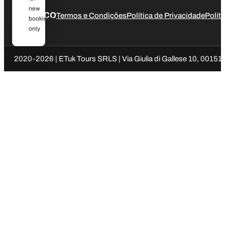
new
Jurídico
Termos e Condições
Política de Privacidade
Polít
bookings
only
2020-2026 | ETuk Tours SRLS | Via Giulia di Gallese 10, 00151