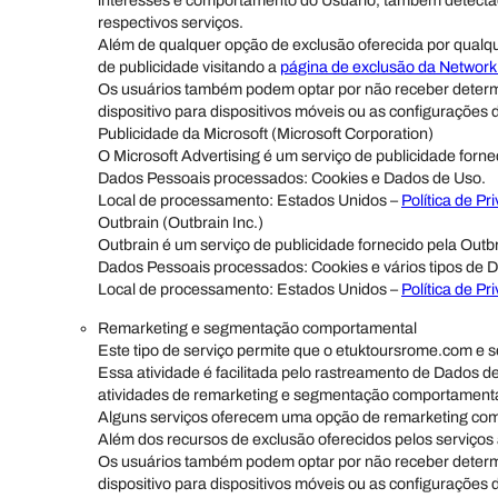
interesses e comportamento do Usuário, também detectado
respectivos serviços.
Além de qualquer opção de exclusão oferecida por qualque
de publicidade visitando a
página de exclusão da Network A
Os usuários também podem optar por não receber determin
dispositivo para dispositivos móveis ou as configurações 
Publicidade da Microsoft (Microsoft Corporation)
O Microsoft Advertising é um serviço de publicidade forne
Dados Pessoais processados: Cookies e Dados de Uso.
Local de processamento: Estados Unidos –
Política de Pr
Outbrain (Outbrain Inc.)
Outbrain é um serviço de publicidade fornecido pela Outbr
Dados Pessoais processados: Cookies e vários tipos de Da
Local de processamento: Estados Unidos –
Política de Pr
Remarketing e segmentação comportamental
Este tipo de serviço permite que o etuktoursrome.com e 
Essa atividade é facilitada pelo rastreamento de Dados 
atividades de remarketing e segmentação comportamenta
Alguns serviços oferecem uma opção de remarketing com 
Além dos recursos de exclusão oferecidos pelos serviços a
Os usuários também podem optar por não receber determin
dispositivo para dispositivos móveis ou as configurações 