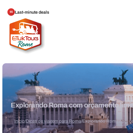
Last-minute deals
65
Explorando Roma com orçamento limi
Início
/
Dicas de viagem para Roma
/
Explorando Roma com or