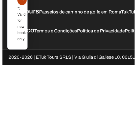
*:
Our Tours
Passeios de carrinho de golfe em Roma
TukTuk
Valid
for
new
Jurídico
Termos e Condições
Política de Privacidade
Polít
bookings
only
2020-2026 | ETuk Tours SRLS | Via Giulia di Gallese 10, 00151