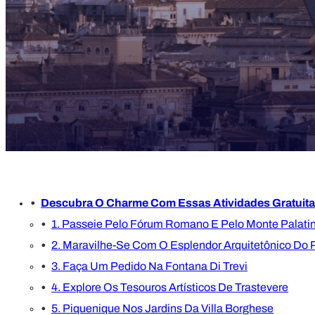
Descubra O Charme Com Essas Atividades Gratuit
1. Passeie Pelo Fórum Romano E Pelo Monte Palati
2. Maravilhe-Se Com O Esplendor Arquitetônico Do
3. Faça Um Pedido Na Fontana Di Trevi
4. Explore Os Tesouros Artísticos De Trastevere
5. Piquenique Nos Jardins Da Villa Borghese